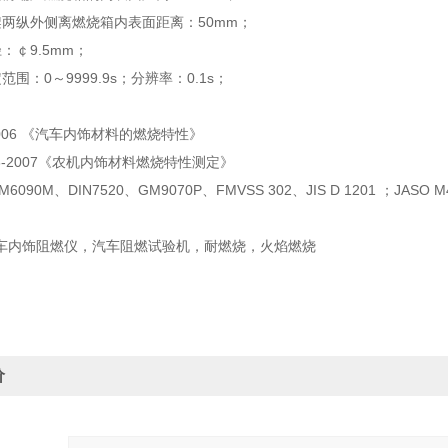
架两纵外侧离燃烧箱内表面距离：50mm；
：￠9.5mm；
围：0～9999.9s；分辨率：0.1s；
-2006 《汽车内饰材料的燃烧特性》
953-2007《农机内饰材料燃烧特性测定》
M6090M、DIN7520、GM9070P、FMVSS 302、JIS D 1201 ；JASO M4
车内饰阻燃仪，汽车阻燃试验机，耐燃烧，火焰燃烧
价