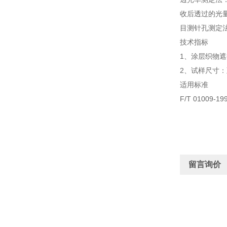
收后透过的光
目测针孔测定法
技术指标
1、涂层织物遮
2、试样尺寸：至
适用标准
F/T 0100
留言询价