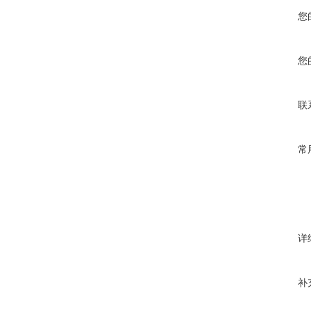
您
您
联
常
详
补