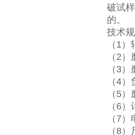
破试样
的。
技术规
（1）
（2）
（3）
（4）负
（5）
（6）
（7）电
（8）尺