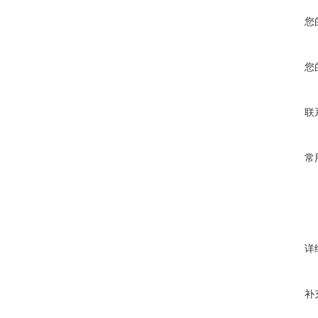
您
您
联
常
详
补