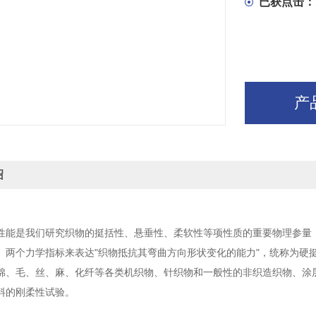
已获点击：
产
绍
性能是我们研究织物的挺括性、悬垂性、柔软性等项性质的重要物理参量
）两个力学指标来表达"织物抵抗其弯曲方向形状变化的能力"，统称为硬
棉、毛、丝、麻、化纤等各类机织物、针织物和一般性的非织造织物、涂
料的刚柔性试验。