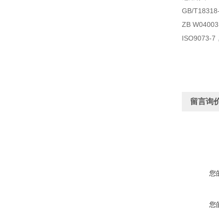
GB/T183
ZB W04
ISO9073-
留言询
您
您