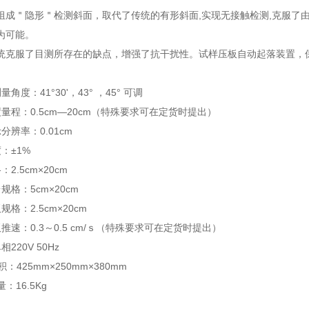
组成＂隐形＂检测斜面，取代了传统的有形斜面,实现无接触检测,克服了
为可能。
统克服了目测所存在的缺点，增强了抗干扰性。试样压板自动起落装置，
角度：41°30'，43° ，45° 可调
量程：0.5cm—20cm（特殊要求可在定货时提出）
分辨率：0.01cm
：±1%
2.5cm×20cm
规格：5cm×20cm
格：2.5cm×20cm
推速：0.3～0.5 cm/ｓ（特殊要求可在定货时提出）
220V 50Hz
：425mm×250mm×380mm
：16.5Kg