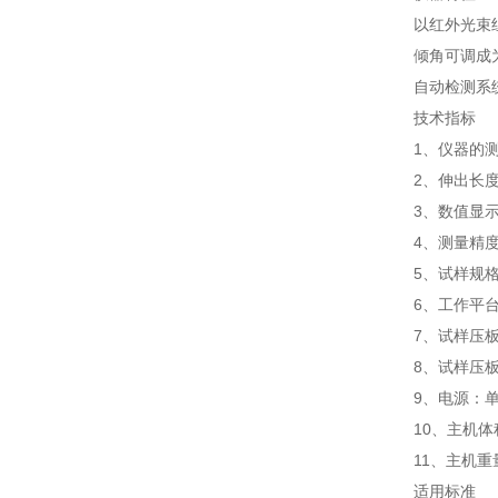
以红外光束
倾角可调成
自动检测系
技术指标
1、仪器的测量
2、伸出长度
3、数值显示
4、测量精度
5、试样规格：
6、工作平台
7、试样压板规
8、试样压板
9、电源：单相
10、主机体积
11、主机重量
适用标准