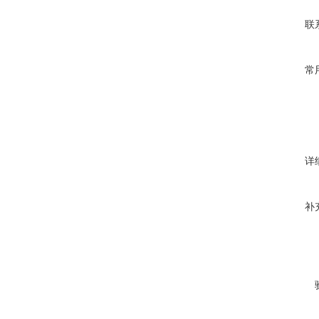
联
常
详
补