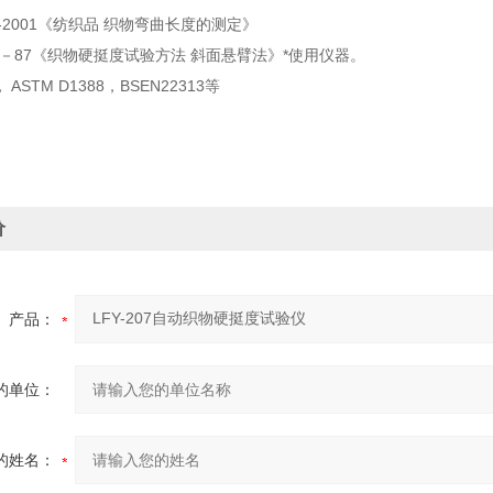
18-2001《纺织品 织物弯曲长度的测定》
003－87《织物硬挺度试验方法 斜面悬臂法》*使用仪器。
7， ASTM D1388，BSEN22313等
价
产品：
的单位：
的姓名：