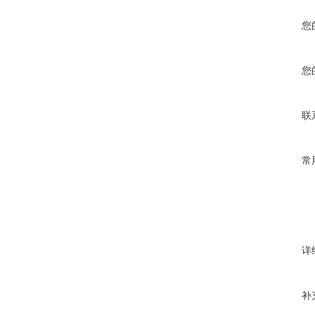
您
您
联
常
详
补