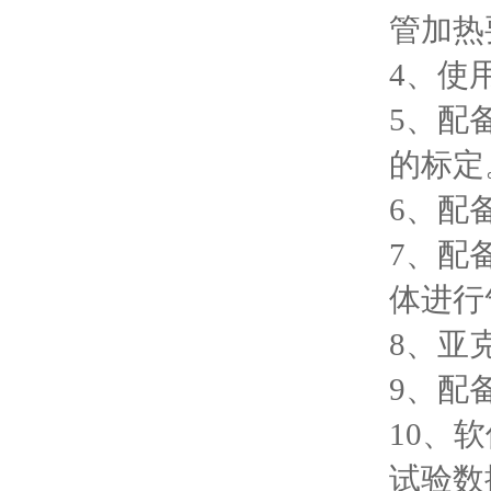
管加热
4
、使
5
、配
的标定
6
、配
7
、配
体进行
8
、亚
9
、配
10
、软
试验数