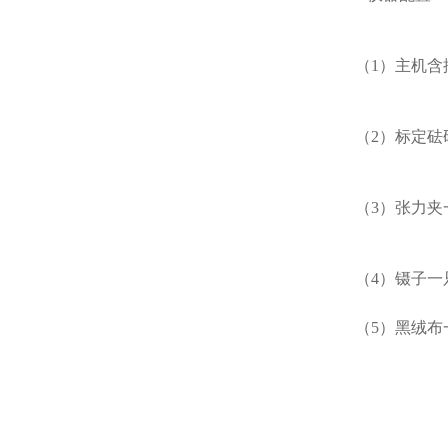
（
1
）主机含
（
2
）标定砝
（
3
）张力夹
（
4
）镊子一
（
5
）黑绒布