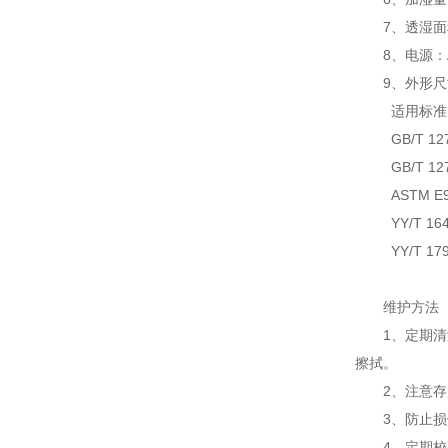
7、透湿面积：≥
8、电源：AC
9、外形尺寸：9
适用标准(对
GB/T 127
GB/T 127
ASTM E96-00 
YY/T 164
YY/T 1799
维护方法
1、定期清洁
擦拭。
2、注意存放
3、防止损伤
4、定期校准