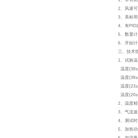
2、风速可
3、美标用 
4、有PID
5、数显计
6、开始计时
三、技术
1、试验温
温度(38±2)
温度(38±2)
温度(23±2)
温度(20±2)
2、温度精度：
3、气流速度：0
4、测试时间：
5、加热功率
6、加湿量：≥