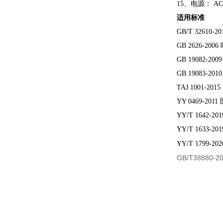
15、电源： AC
适用标准
GB/T 3261
GB 2626-
GB 19082-
GB 19083-
TAJ 1001-20
YY 0469-20
YY/T 1642
YY/T 1633
YY/T 1799-
GB/T3888