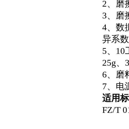
2、磨
3、磨
4、数
异系数
5、1
25g、
6、磨
7、电源
适用标
FZ/T