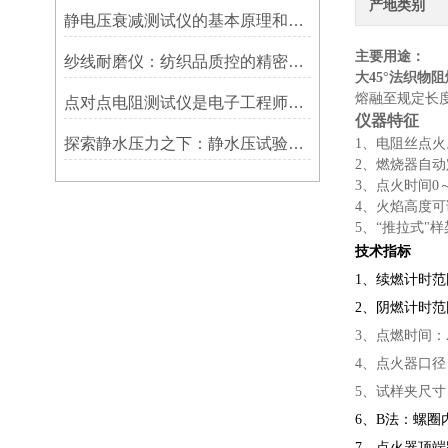
产地类别
静电压衰减测试仪的基本原理和使用方法
主要用途：
纱线耐磨仪：纺织品质控的精密标尺
大45°法织物
熔融至规定长
点对点电阻测试仪是电子工程师的得力助手
仪器特征
探索静水压力之下：静水压试验仪的历史与应用
1、电阻丝点火
2、燃烧器自
3、点火时间0
4、火焰高度
5、“推拉式"
技术指标
1、续燃计时范围：
2、阴燃计时范围：
3、点燃时间：A
4、点火器口径：
5、试样夹尺寸：
6、B法：螺圈内
7、点火器顶端