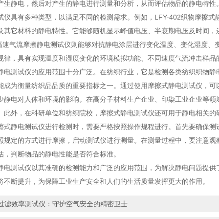
产生静电，然后对产生的静电进行测量和分析，从而评估物品的静电特性
具有多种类型，以满足不同的检测需求。例如，LFY-402织物摩擦式
及其它材料的静电特性。它能够随机显示峰值电压、半衰期电压及时间，
000高速气流摩擦静电测试仪则能够对抗静电涂层进行变化温度、变化湿度
规律，具有实现温度和湿度变化的环境模拟功能、不同速度气流冲击样品
测试仪的应用范围十分广泛。在纺织行业，它是检测各类纺织织物静电
能成为衡量纺织品品质的重要指标之一。通过使用摩擦式静电测试仪，可
少静电对人体和环境的影响。在高分子材料生产企业、印染工业企业等领
。此外，在科研单位和纺织院校，摩擦式静电测试仪还可用于静电相关的
静电测试仪进行检测时，需要严格按照操作规程进行。首先要确保测试
照规定的方式进行摩擦，启动测试仪进行测量。在测量过程中，要注意观
估，判断物品的静电性能是否符合标准。
测试仪以其准确的检测能力和广泛的应用范围，为解决静电问题提供了
将不断提升，为保障工业生产安全和人们的生活质量发挥更大的作用。
过滤效率测试仪：守护空气安全的精密卫士