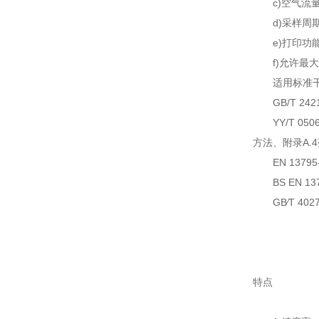
c)空气流量：(2
d)采样周期：
e)打印功能
f)允许最大采
适用标准干态
GB/T 242
YY/T 05
方法、附录A.
EN 13795-1;
BS EN 1379
GB∕T 4027
特点