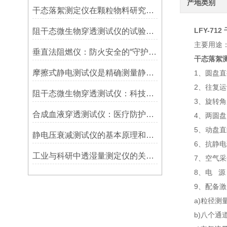
产地类别
干态落絮测定仪在颗粒物料研究中的作用
LFY-71
阻干态微生物穿透测试仪的试验步骤
主要用途
垂直法阻燃仪：防火安全的“守护者”
干态落絮测
摩擦式静电测试仪是精确测量静电电荷的得力工具
1、圆盘直径：
2、往复运动频
阻干态微生物穿透测试仪：科技守护无菌环境
3、旋转角度：
合成血液穿透测试仪：医疗防护装备性能检测的关键设备
4、两圆盘间最
5、动盘直线动
静电压衰减测试仪的基本原理和使用方法
6、抗静电试验
工业与科研中透湿量测定仪的关键应用
7、空气采集器
8、电 源： A
9、配备激
a)粒径测量范
b)八个通道： 0