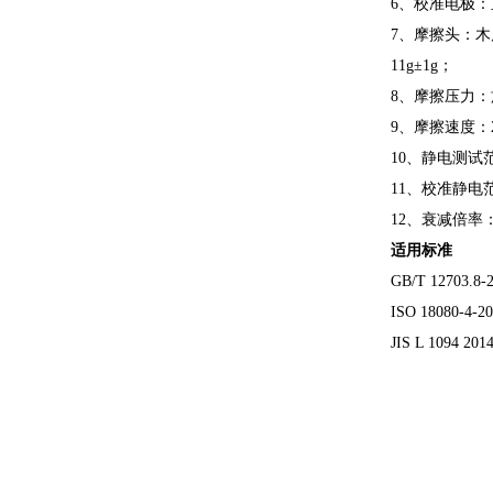
6、校准电极：
7、摩擦头：木质
11g±1g；
8、摩擦压力：
9、摩擦速度：
10、静电测试范围
11、校准静电范
12、衰减倍率
适用标准
GB/T 1270
ISO 1808
JIS L 10