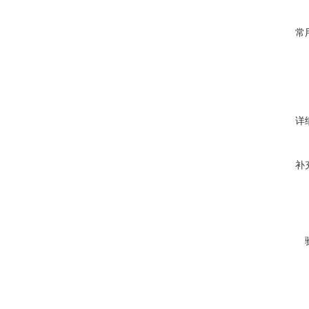
常
详
补