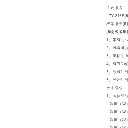
主要用途
LFY-216B
棉等用于服
织物透湿量
1、带有制
2、风速可
3、美标用
4、有PID
5、数显计
6、开始计
技术指标
1、试验温
温度（38±
温度（38±
温度（23±
温度（20±