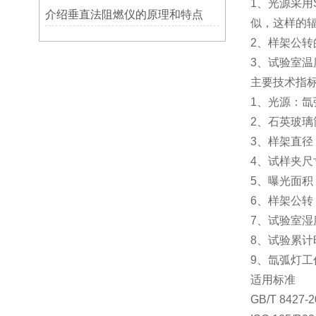
1、光源采用
介绍垂直法阻燃仪的原理和特点
似，这样的
2、样架公转
3、试验室
主要技术指
1、光源：氙
2、石英玻璃
3、样架直径：
4、试样夹尺寸
5、曝光面积：
6、样架公转：
7、试验室湿
8、试验累计时
9、氙弧灯工作
适用标准
GB/T 84